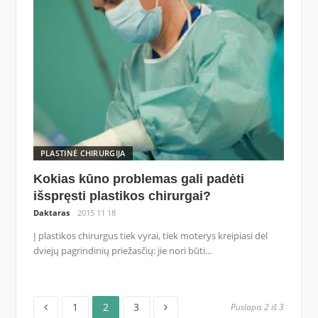
PLASTINĖ CHIRURGIJA
Kokias kūno problemas gali padėti
išspręsti plastikos chirurgai?
Daktaras
2015 11 18
Į plastikos chirurgus tiek vyrai, tiek moterys kreipiasi dėl
dviejų pagrindinių priežasčių: jie nori būti...
Puslapis
Puslapis
Puslapis
Įrašų
1
2
3
Puslapis 2 iš 3