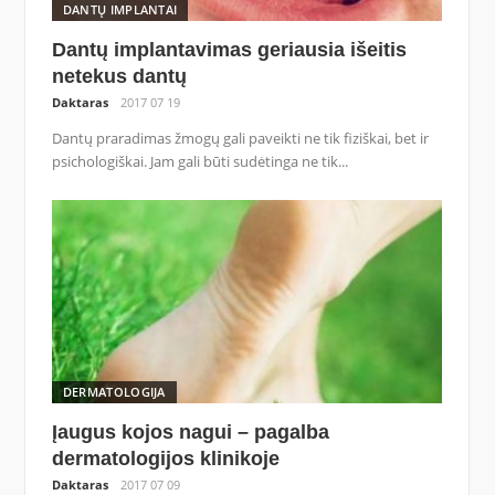
DANTŲ IMPLANTAI
Dantų implantavimas geriausia išeitis
netekus dantų
Daktaras
2017 07 19
Dantų praradimas žmogų gali paveikti ne tik fiziškai, bet ir
psichologiškai. Jam gali būti sudėtinga ne tik...
DERMATOLOGIJA
Įaugus kojos nagui – pagalba
dermatologijos klinikoje
Daktaras
2017 07 09