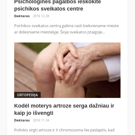
Psichologinės pagalbos ieškokite
psichikos sveikatos centre
Daktaras
2016 12 28
Psichikos sveikatos centrą galima rasti kiekviename mieste
ar didesniame miestelyje. Šioje sveikatos įstaigoje...
ORTOPEDIJA
Kodėl moterys artroze serga dažniau ir
kaip jo išvengti
Daktaras
2016 11 24
Polinkis sirgti artroze ir X chromosoma Ne paslaptis, kad