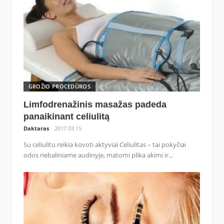
GROŽIO PROCEDŪROS
Limfodrenažinis masažas padeda
panaikinant celiulitą
Daktaras
2017 03 15
Su celiulitu reikia kovoti aktyviai Celiulitas – tai pokyčiai
odos riebaliniame audinyje, matomi plika akimi ir...