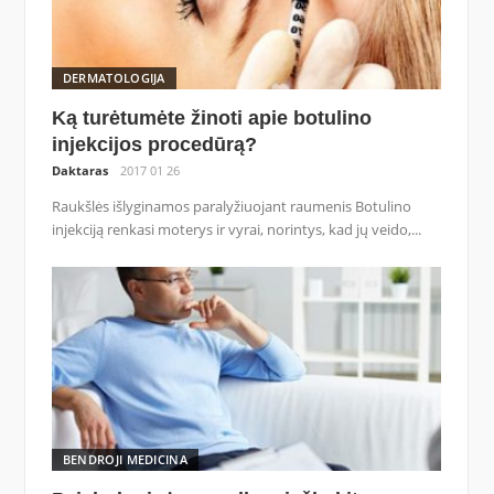
DERMATOLOGIJA
Ką turėtumėte žinoti apie botulino
injekcijos procedūrą?
Daktaras
2017 01 26
Raukšlės išlyginamos paralyžiuojant raumenis Botulino
injekciją renkasi moterys ir vyrai, norintys, kad jų veido,...
BENDROJI MEDICINA