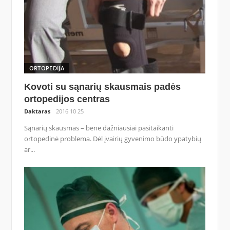
ORTOPEDIJA
Kovoti su sąnarių skausmais padės
ortopedijos centras
Daktaras
2016 10 25
Sąnarių skausmas – bene dažniausiai pasitaikanti
ortopedinė problema. Dėl įvairių gyvenimo būdo ypatybių
ar...