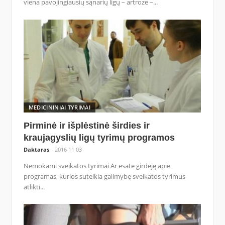
viena pavojingiausių sąnarių ligų – artroze –...
MEDICININIAI TYRIMAI
Pirminė ir išplėstinė širdies ir
kraujagyslių ligų tyrimų programos
Daktaras
2016 11 03
Nemokami sveikatos tyrimai Ar esate girdėję apie
programas, kurios suteikia galimybę sveikatos tyrimus
atlikti...