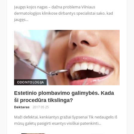
Įaugęs kojos nagas – dažna problema Vilniaus
dermatologijos klinikose dirbantys specialistai sako, kad
įaugęs...
ODONTOLOGIJA
Estetinio plombavimo galimybės. Kada
ši procedūra tikslinga?
Daktaras
2017 05 25
Maži defektai, kenkiantys gražiai šypsenai Tik nedaugelis iš
mūsų galėtų pasigirti esantys visiškai patenkinti...