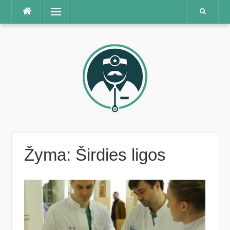
Praleisti
Meniu
Žyma:
Širdies ligos