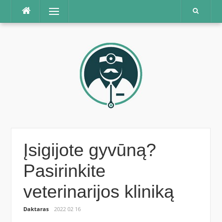
Praleisti
Meniu
Įsigijote gyvūną?
Pasirinkite
veterinarijos kliniką
Daktaras
2022 02 16