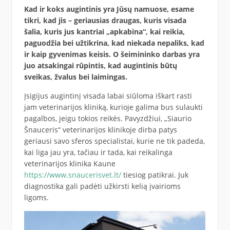
Kad ir koks augintinis yra Jūsų namuose, esame
tikri, kad jis – geriausias draugas, kuris visada
šalia, kuris jus kantriai „apkabina“, kai reikia,
paguodžia bei užtikrina, kad niekada nepaliks, kad
ir kaip gyvenimas keisis. O šeimininko darbas yra
juo atsakingai rūpintis, kad augintinis būtų
sveikas, žvalus bei laimingas.
Įsigijus augintinį visada labai siūloma iškart rasti
jam veterinarijos kliniką, kurioje galima bus sulaukti
pagalbos, jeigu tokios reikės. Pavyzdžiui, „Siaurio
Šnauceris“ veterinarijos klinikoje dirba patys
geriausi savo sferos specialistai, kurie ne tik padeda,
kai liga jau yra, tačiau ir tada, kai reikalinga
veterinarijos klinika Kaune
https://www.snaucerisvet.lt/
tiesiog patikrai. Juk
diagnostika gali padėti užkirsti kelią įvairioms
ligoms.