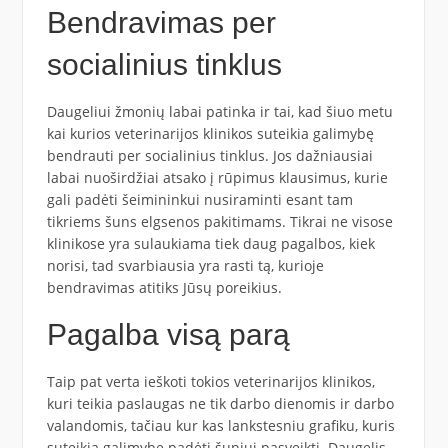
Bendravimas per
socialinius tinklus
Daugeliui žmonių labai patinka ir tai, kad šiuo metu
kai kurios veterinarijos klinikos suteikia galimybę
bendrauti per socialinius tinklus. Jos dažniausiai
labai nuoširdžiai atsako į rūpimus klausimus, kurie
gali padėti šeimininkui nusiraminti esant tam
tikriems šuns elgsenos pakitimams. Tikrai ne visose
klinikose yra sulaukiama tiek daug pagalbos, kiek
norisi, tad svarbiausia yra rasti tą, kurioje
bendravimas atitiks Jūsų poreikius.
Pagalba visą parą
Taip pat verta ieškoti tokios veterinarijos klinikos,
kuri teikia paslaugas ne tik darbo dienomis ir darbo
valandomis, tačiau kur kas lankstesniu grafiku, kuris
suteikia galimybę padėti šuniui pasveikti. Daugelis