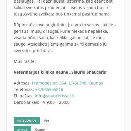
paslaugas. Tai dažniausiai užtikrina, kad esant bet
kokiai sveikatos problemai – išeitis visada bus ir
Jūsų gyvūno sveikata bus tinkamai pasirūpinama.
Rūpinkitės savo augintiniu. Jos yra to vertas. Juk jie –
geriausi mūsų draugai, kurie niekada nepalieka,
visada būna šalia, kai reikia, galiausiai, jie mus
saugo. Atsidėkoti jiems galima skirti dėmesio jų
sveikatos priežiūrai.
Mus rasite:
Veterinarijos klinika Kaune „Siaurio Šnauceris”
Adresas:
Pramonės pr. 36A, LT-50348, Kaunas
Telefonas:
+37065555818
El. paštas:
info@snaucerisvet.lt
Darbo laikas: I-V 9:00 – 20:00
Vet
KATEGORIJOS
Kaune
ŽYMOS