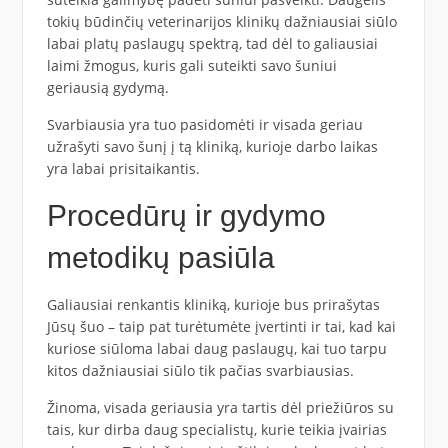
tokių būdinčių veterinarijos klinikų dažniausiai siūlo
labai platų paslaugų spektrą, tad dėl to galiausiai
laimi žmogus, kuris gali suteikti savo šuniui
geriausią gydymą.
Svarbiausia yra tuo pasidomėti ir visada geriau
užrašyti savo šunį į tą kliniką, kurioje darbo laikas
yra labai prisitaikantis.
Procedūrų ir gydymo
metodikų pasiūla
Galiausiai renkantis kliniką, kurioje bus prirašytas
Jūsų šuo – taip pat turėtumėte įvertinti ir tai, kad kai
kuriose siūloma labai daug paslaugų, kai tuo tarpu
kitos dažniausiai siūlo tik pačias svarbiausias.
Žinoma, visada geriausia yra tartis dėl priežiūros su
tais, kur dirba daug specialistų, kurie teikia įvairias