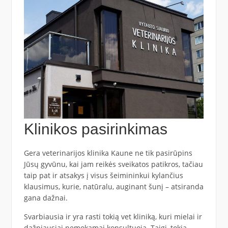
Klinikos pasirinkimas
Gera veterinarijos klinika Kaune ne tik pasirūpins
Jūsų gyvūnu, kai jam reikės sveikatos patikros, tačiau
taip pat ir atsakys į visus šeimininkui kylančius
klausimus, kurie, natūralu, auginant šunį – atsiranda
gana dažnai.
Svarbiausia ir yra rasti tokią vet kliniką, kuri mielai ir
dažniausiai nemokamai konsultuoja. Taigi, tokią,