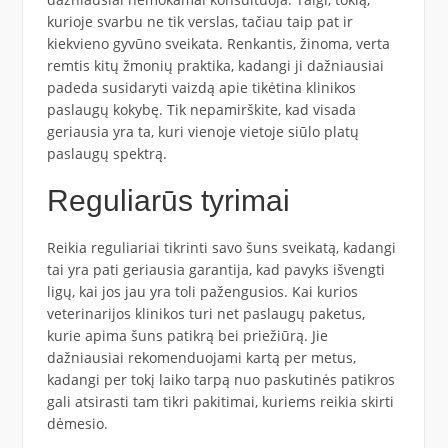
kurioje svarbu ne tik verslas, tačiau taip pat ir
kiekvieno gyvūno sveikata. Renkantis, žinoma, verta
remtis kitų žmonių praktika, kadangi ji dažniausiai
padeda susidaryti vaizdą apie tikėtina klinikos
paslaugų kokybę. Tik nepamirškite, kad visada
geriausia yra ta, kuri vienoje vietoje siūlo platų
paslaugų spektrą.
Reguliarūs tyrimai
Reikia reguliariai tikrinti savo šuns sveikatą, kadangi
tai yra pati geriausia garantija, kad pavyks išvengti
ligų, kai jos jau yra toli pažengusios. Kai kurios
veterinarijos klinikos turi net paslaugų paketus,
kurie apima šuns patikrą bei priežiūrą. Jie
dažniausiai rekomenduojami kartą per metus,
kadangi per tokį laiko tarpą nuo paskutinės patikros
gali atsirasti tam tikri pakitimai, kuriems reikia skirti
dėmesio.